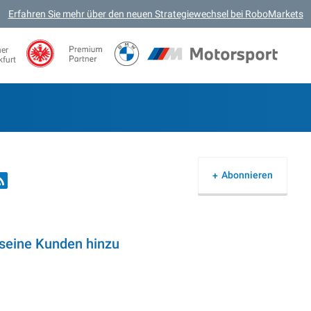
Erfahren Sie mehr über den neuen Strategiewechsel bei RoboMarkets
ner
kfurt
Abonnieren
 seine Kunden hinzu