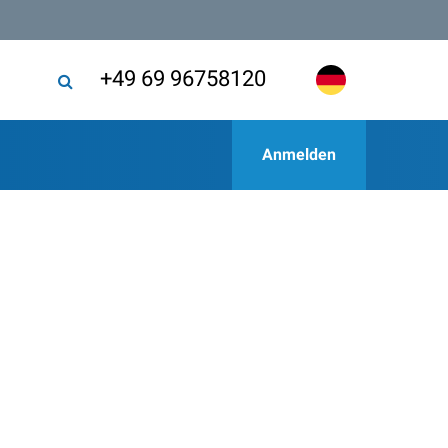
+49 69 96758120
Anmelden