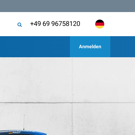
+49 69 96758120
Anmelden