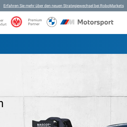
Erfahren Sie mehr über den neuen Strategiewechsel bei RoboMarkets
ner
kfurt
n